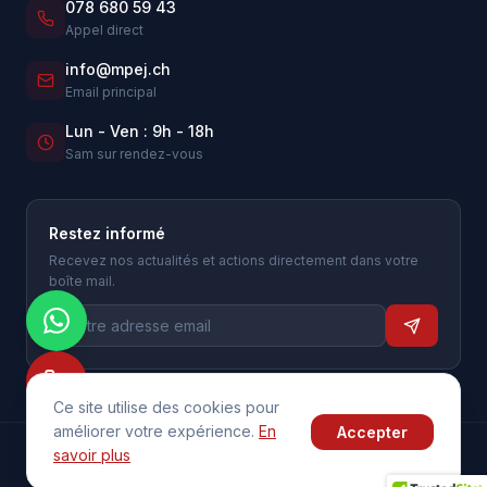
078 680 59 43
Appel direct
info@mpej.ch
Email principal
Lun - Ven : 9h - 18h
Sam sur rendez-vous
Restez informé
Recevez nos actualités et actions directement dans votre
boîte mail.
Ce site utilise des cookies pour
améliorer votre expérience.
En
Accepter
savoir plus
© 2026 MPEJ — Tous droits réservés.
Mouvement Parents, Enfants, Jeunesse — Depuis 2022