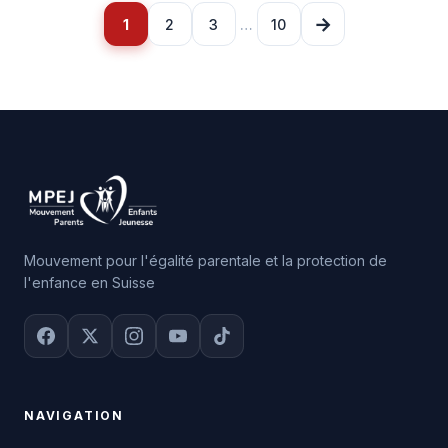
Posts
→
1
2
3
…
10
pagination
Mouvement pour l'égalité parentale et la protection de
l'enfance en Suisse
NAVIGATION