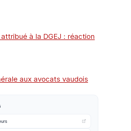
é attribué à la DGEJ : réaction
nérale aux avocats vaudois
s
eurs