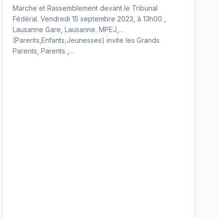
Procès-Verbaux non protocolés et pour
Marche et Rassemblement devant le Tribunal
l’Introduction d’un organe de contrôle
Fédéral. Vendredi 15 septembre 2023, à 13h00 ,
et de surveillance.
Lausanne Gare, Lausanne. MPEJ,
(Parents,Enfants,Jeunesses) invite les Grands
Parents, Parents ,…