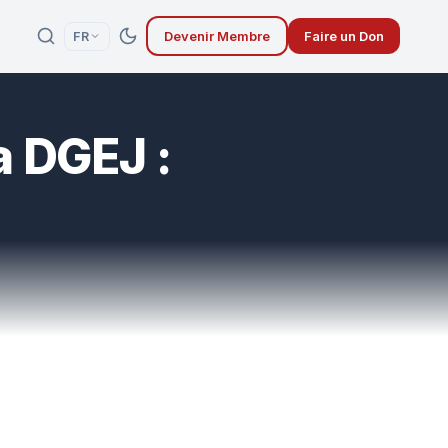
Devenir Membre
Faire un Don
FR
la DGEJ :