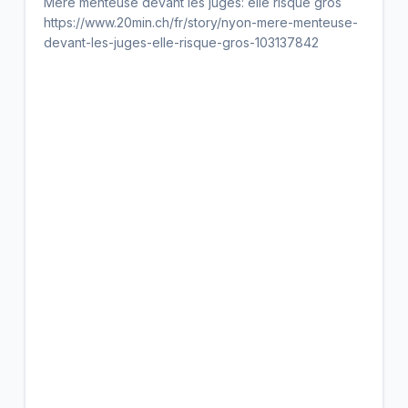
Mère menteuse devant les juges: elle risque gros
https://www.20min.ch/fr/story/nyon-mere-menteuse-
devant-les-juges-elle-risque-gros-103137842