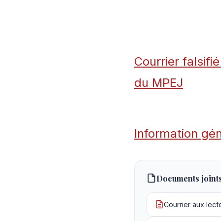
Courrier falsifi
du MPEJ
Information gé
Documents joint
Courrier aux lect