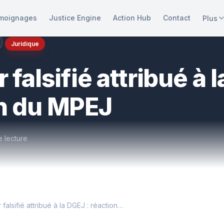
moignages
Justice Engine
Action Hub
Contact
Plus
Juridique
 falsifié attribué à 
n du MPEJ
e lecture
Courrier falsifié attribué à la DGEJ : réaction du MPEJ