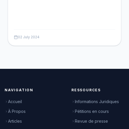
02 July 2024
NAVIGATION
RESSOURCES
Accueil
Informations Juridiques
À Propos
Pétitions en cours
Articles
Revue de presse