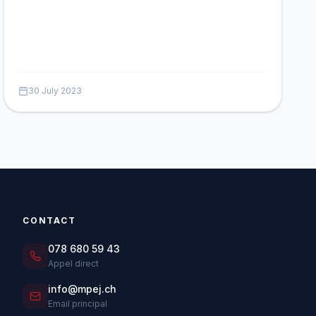
30 July 2023
CONTACT
078 680 59 43
Appel direct
info@mpej.ch
Email principal